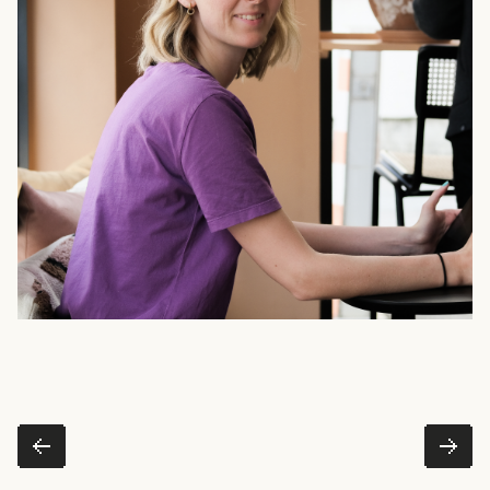
dazu austauschen.
Name
*
Firmenname
*
Telefonnummer
E-Mail-Adresse
*