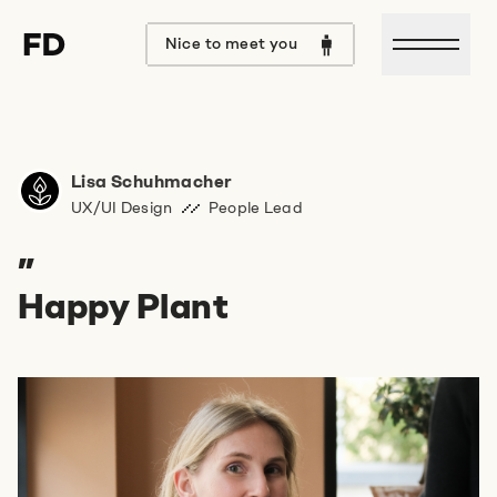
Open m
Nice to meet you
Lisa Schuhmacher
Hallo Format D,
UX/UI Design
People Lead
ich würde mich gerne mit
”
euch über
Happy Plant
unterhalten.
Lass uns doch bei