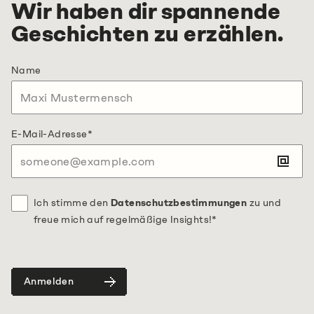
Wir haben dir spannende
Jobs
Impressum
Datenschutz
Geschichten zu erzählen.
Cookie Einstellungen
Name
E-Mail-Adresse
*
Ich stimme den
Datenschutzbestimmungen
zu und
freue mich auf regelmäßige Insights!
*
Anmelden