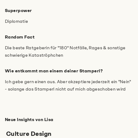
Superpower
Hast du noch mehr Infos für uns?
Diplomatie
Random Fact
Die beste Ratgeberin für "180" Notfälle, Rages & sonstige
schwierige Kataströphchen
Wie entkommt man einem deiner Stamperl?
Ich stimme den
Datenschutzbestimmungen
zu.
*
Ich gebe gern einen aus. Aber akzeptiere jederzeit ein "Nein"
- solange das Stamperl nicht auf mich abgeschoben wird
Anti-Robot Verification
Click to start verification
Friendly
Captcha ⇗
Neue Insights von Lisa
Absenden
Culture Design