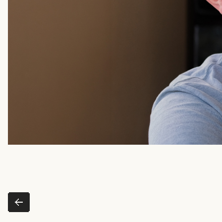
dazu austauschen.
Name
*
Firmenname
*
Telefonnummer
E-Mail-Adresse
*