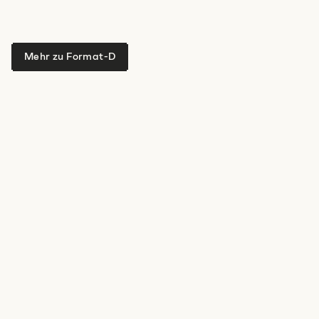
Hast du noch mehr Infos für uns?
Mehr zu Format-D
Ich stimme den
Datenschutzbestimmungen
zu.
*
Anti-Robot Verification
Click to start verification
Friendly
Captcha ⇗
Absenden