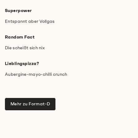
Superpower
Hast du noch mehr Infos für uns?
Entspannt aber Vollgas
Random Fact
Die scheißt sich nix
Lieblingspizza?
Aubergine-mayo-chilli crunch
Ich stimme den
Datenschutzbestimmungen
zu.
*
Anti-Robot Verification
Click to start verification
Mehr zu Format-D
Friendly
Captcha ⇗
Absenden