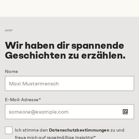
Erzähl uns von deiner Idee
Wir haben dir spannende
Geschichten zu erzählen.
+49 89215 2940-11
Schreib uns
Name
Termin vereinbaren
E-Mail-Adresse
*
Ich stimme den
Datenschutzbestimmungen
zu und
freue mich auf regelmäßige Insights!
*