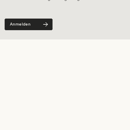
Jobs
Impressum
Datenschutz
Cookie Einstellungen
Anmelden