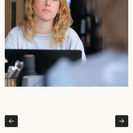
dazu austauschen.
Name
*
Firmenname
*
Telefonnummer
E-Mail-Adresse
*