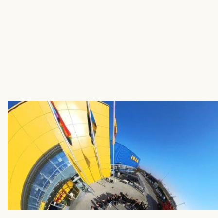
dazu austauschen.
Name
*
Firmenname
*
Telefonnummer
E-Mail-Adresse
*