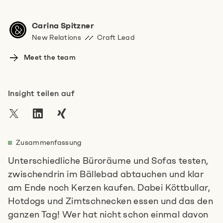
Hast du noch mehr Infos für uns?
Carina Spitzner
New Relations
Craft Lead
Meet the team
Insight teilen auf
Ich stimme den
Datenschutzbestimmungen
zu.
*
Zusammenfassung
Anti-Robot Verification
Unterschiedliche Büroräume und Sofas testen,
Click to start verification
Friendly
Captcha ⇗
zwischendrin im Bällebad abtauchen und klar
am Ende noch Kerzen kaufen. Dabei Köttbullar,
Hotdogs und Zimtschnecken essen und das den
Absenden
ganzen Tag! Wer hat nicht schon einmal davon