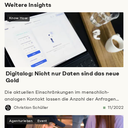
Weitere Insights
Know How
Digitalog: Nicht nur Daten sind das neue
Gold
Die aktuellen Einschränkungen im menschlich-
analogen Kontakt lassen die Anzahl der Anfragen
rund um das Thema Digitalisierung vertrieblicher
Christian Schüller
11/2022
Prozesse und Werkzeuge steigen und führen bei
vielen Unternehmen zum Bewusstsein, hier aktiver
Agenturleben
Event
werden zu müssen.