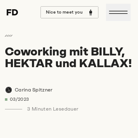
Open m
Nice to meet you
Coworking mit BILLY,
Hallo Format D,
HEKTAR und KALLAX!
ich würde mich gerne mit
euch über
Carina Spitzner
03/2023
unterhalten.
3 Minuten Lesedauer
Lass uns doch bei