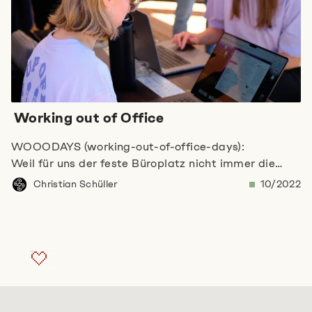
Working out of Office
WOOODAYS (working-out-of-office-days):
Weil für uns der feste Büroplatz nicht immer die
beste Lösung für Kreativität und Konzentration ist.
Christian Schüller
10/2022
Entdecke, wie das Team von Format D die
traditionelle Arbeitsumgebung aufbricht und mit
einem mobilen Büro die Natur erobert.