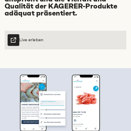
Qualität der KAGERER-Produkte
Jobs
Impressum
Datenschutz
adäquat präsentiert.
Cookie Einstellungen
Live erleben