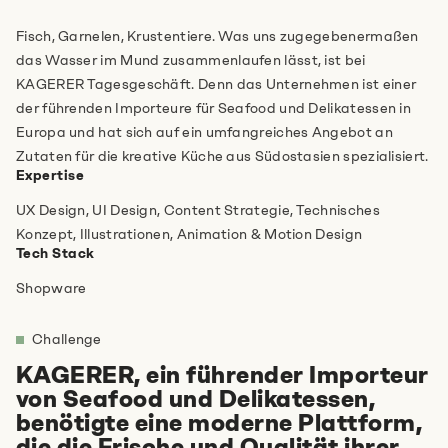
Fisch, Garnelen, Krustentiere. Was uns zugegebenermaßen
Hast du noch mehr Infos für uns?
das Wasser im Mund zusammenlaufen lässt, ist bei
KAGERER Tagesgeschäft. Denn das Unternehmen ist einer
der führenden Importeure für Seafood und Delikatessen in
Europa und hat sich auf ein umfangreiches Angebot an
Zutaten für die kreative Küche aus Südostasien spezialisiert.
Expertise
UX Design, UI Design, Content Strategie, Technisches
Konzept, Illustrationen, Animation & Motion Design
Ich stimme den
Datenschutzbestimmungen
zu.
*
Tech Stack
Shopware
Anti-Robot Verification
Click to start verification
Challenge
Friendly
Captcha ⇗
KAGERER, ein führender Importeur
von Seafood und Delikatessen,
benötigte eine moderne Plattform,
Absenden
die die Frische und Qualität ihrer