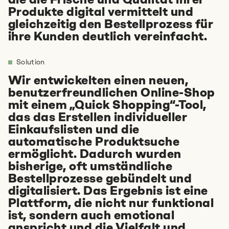
Produkte digital vermittelt und
gleichzeitig den Bestellprozess für
ihre Kunden deutlich vereinfacht.
Solution
Erzähl uns von deiner Idee
Wir entwickelten einen neuen,
benutzerfreundlichen Online-Shop
+49 89215 2940-11
mit einem „Quick Shopping“-Tool,
Schreib uns
das das Erstellen individueller
Einkaufslisten und die
automatische Produktsuche
ermöglicht. Dadurch wurden
Termin vereinbaren
bisherige, oft umständliche
Bestellprozesse gebündelt und
digitalisiert. Das Ergebnis ist eine
Plattform, die nicht nur funktional
ist, sondern auch emotional
anspricht und die Vielfalt und