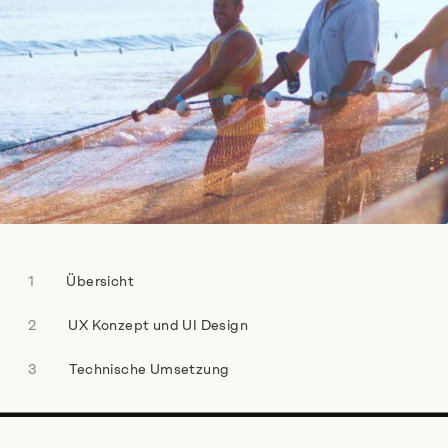
dazu austauschen.
Name
*
Firmenname
*
Übersicht
Telefonnummer
UX Konzept und UI Design
Technische Umsetzung
E-Mail-Adresse
*